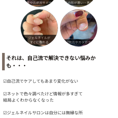
手や爪がガサガサ
爪の形が悪い・男爪
ジェルネイルが
すぐに取れる
2枚爪やガタガタ
それは、自己流で解決できない悩みか
も・・・
☑︎自己流でケアしてもあまり変化がない
☑︎ネットで色々調べたけど情報が多すぎて
結局よくわからなくなった
☑︎ジェルネイルサロンは自分には無縁な所